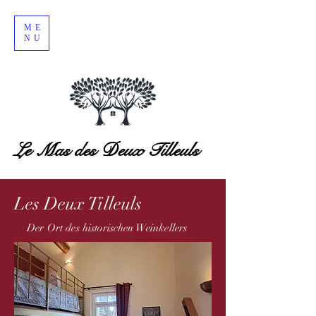
ME
NU
Le Mas des Deux Tilleuls
Les Deux Tilleuls
Der Ort des historischen Weinkellers