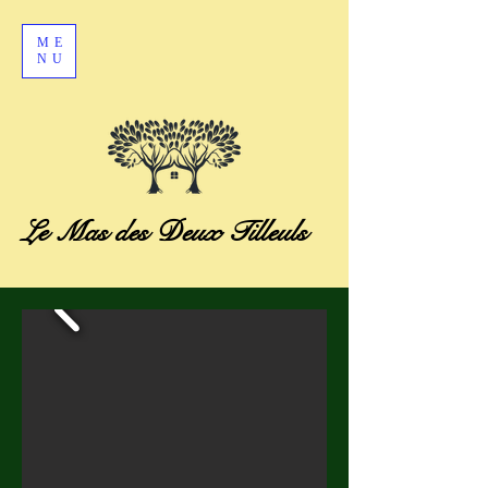
ME
NU
Le Mas des Deux Tilleuls