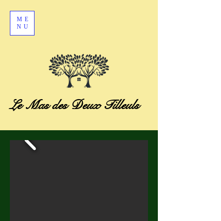
ME
NU
Le Mas des Deux Tilleuls