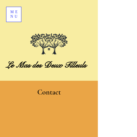
ME
NU
Le Mas des Deux Tilleuls
Contact